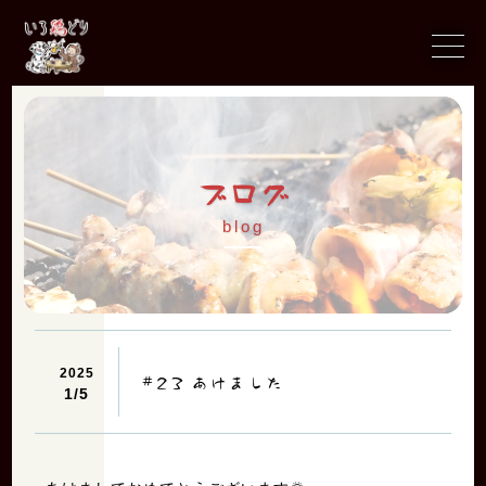
ブ
ロ
グ
b
l
o
g
2025
#23 あけました
1/
5